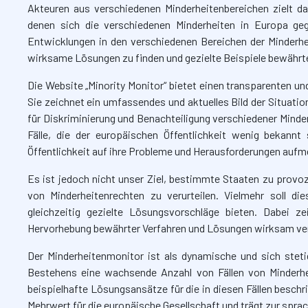
Akteuren aus verschiedenen Minderheitenbereichen zielt da
denen sich die verschiedenen Minderheiten in Europa geg
Entwicklungen in den verschiedenen Bereichen der Minderhei
wirksame Lösungen zu finden und gezielte Beispiele bewährt
Die Website „Minority Monitor“ bietet einen transparenten u
Sie zeichnet ein umfassendes und aktuelles Bild der Situation
für Diskriminierung und Benachteiligung verschiedener Minder
Fälle, die der europäischen Öffentlichkeit wenig bekannt 
Öffentlichkeit auf ihre Probleme und Herausforderungen au
Es ist jedoch nicht unser Ziel, bestimmte Staaten zu prov
von Minderheitenrechten zu verurteilen. Vielmehr soll di
gleichzeitig gezielte Lösungsvorschläge bieten. Dabei z
Hervorhebung bewährter Verfahren und Lösungen wirksam ve
Der Minderheitenmonitor ist als dynamische und sich steti
Bestehens eine wachsende Anzahl von Fällen von Minderheit
beispielhafte Lösungsansätze für die in diesen Fällen beschr
Mehrwert für die europäische Gesellschaft und trägt zur sprachl